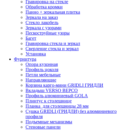
Гравировка на стекле
Обработка кромки
Панно + зеркальная плитка
Зеркала на заказ
Стекло лакобель
Зеркала с узорами
Пескоструйные узоры
Багет
Гравировка стекла и зеркал
Сверление стекла и зеркал
Установка
Фурнитура
Опора кухонная
Профиль цоколя
Петли мебельные
Направляющие
Корзина карго-мини GRIDLI ГРИДЛИ
Вкладыш VERSO ВЕРСО
Профиль алюминиевый GOLA
Плинтус к столешнице
Планка для столешницы 28 мм
Сушка GRIDLI (ГРИДЛИ) без алюминиевого
профиля
Подъемные механизмы
Стеновые панели