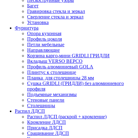
Пескоструйные узоры
Багет
Гравировка стекла и зеркал
Сверление стекла и зеркал
Установка
Фурнитура
Опора кухонная
Профиль цоколя
Петли мебельные
Направляющие
Корзина карго-мини GRIDLI ГРИДЛИ
Вкладыш VERSO ВЕРСО
Профиль алюминиевый GOLA
Плинтус к столешнице
Планка для столешницы 28 мм
Сушка GRIDLI (ГРИДЛИ) без алюминиевого
профиля
Подъемные механизмы
Стеновые панели
Столешницы
Распил ЛДСП
Распил ЛДСП (раскрой + кромление)
Кромление ЛДСП
Присадка ЛДСП
Сращивание ЛДСП