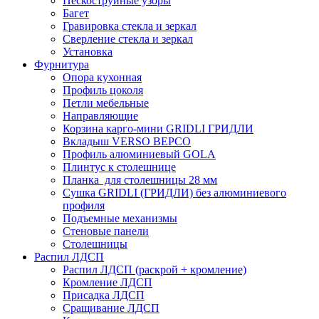
Пескоструйные узоры
Багет
Гравировка стекла и зеркал
Сверление стекла и зеркал
Установка
Фурнитура
Опора кухонная
Профиль цоколя
Петли мебельные
Направляющие
Корзина карго-мини GRIDLI ГРИДЛИ
Вкладыш VERSO ВЕРСО
Профиль алюминиевый GOLA
Плинтус к столешнице
Планка для столешницы 28 мм
Сушка GRIDLI (ГРИДЛИ) без алюминиевого
профиля
Подъемные механизмы
Стеновые панели
Столешницы
Распил ЛДСП
Распил ЛДСП (раскрой + кромление)
Кромление ЛДСП
Присадка ЛДСП
Сращивание ЛДСП