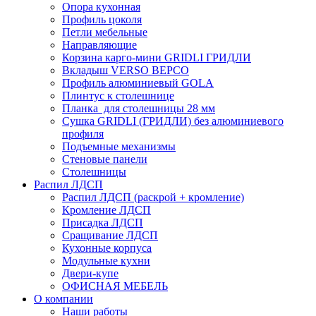
Опора кухонная
Профиль цоколя
Петли мебельные
Направляющие
Корзина карго-мини GRIDLI ГРИДЛИ
Вкладыш VERSO ВЕРСО
Профиль алюминиевый GOLA
Плинтус к столешнице
Планка для столешницы 28 мм
Сушка GRIDLI (ГРИДЛИ) без алюминиевого
профиля
Подъемные механизмы
Стеновые панели
Столешницы
Распил ЛДСП
Распил ЛДСП (раскрой + кромление)
Кромление ЛДСП
Присадка ЛДСП
Сращивание ЛДСП
Кухонные корпуса
Модульные кухни
Двери-купе
ОФИСНАЯ МЕБЕЛЬ
О компании
Наши работы