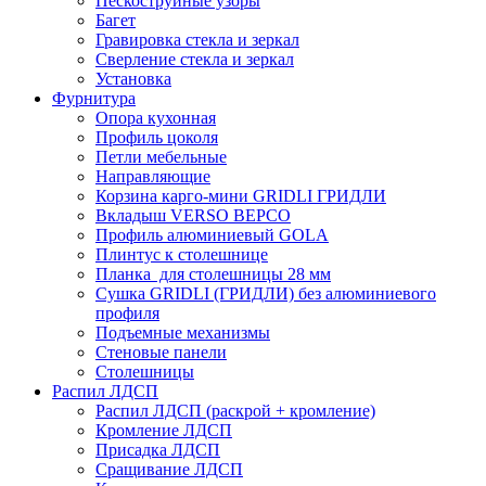
Пескоструйные узоры
Багет
Гравировка стекла и зеркал
Сверление стекла и зеркал
Установка
Фурнитура
Опора кухонная
Профиль цоколя
Петли мебельные
Направляющие
Корзина карго-мини GRIDLI ГРИДЛИ
Вкладыш VERSO ВЕРСО
Профиль алюминиевый GOLA
Плинтус к столешнице
Планка для столешницы 28 мм
Сушка GRIDLI (ГРИДЛИ) без алюминиевого
профиля
Подъемные механизмы
Стеновые панели
Столешницы
Распил ЛДСП
Распил ЛДСП (раскрой + кромление)
Кромление ЛДСП
Присадка ЛДСП
Сращивание ЛДСП