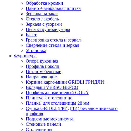
Обработка кромки
Панно + зеркальная плитка
Зеркала на заказ
Стекло лакобель
Зеркала с узорами
Пескоструйные узоры
Багет
Гравировка стекла и зеркал
Сверление стекла и зеркал
Установка
Фурнитура
Опора кухонная
Профиль цоколя
Петли мебельные
Направляющие
Корзина карго-мини GRIDLI ГРИДЛИ
Вкладыш VERSO ВЕРСО
Профиль алюминиевый GOLA
Плинтус к столешнице
Планка для столешницы 28 мм
Сушка GRIDLI (ГРИДЛИ) без алюминиевого
профиля
Подъемные механизмы
Стеновые панели
Столешницы