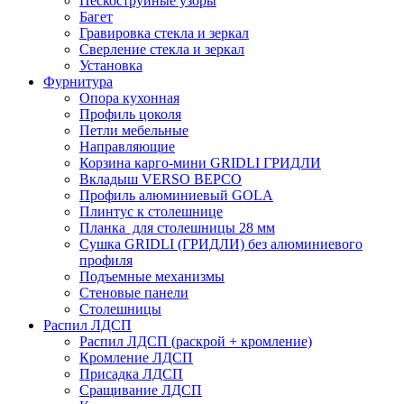
Пескоструйные узоры
Багет
Гравировка стекла и зеркал
Сверление стекла и зеркал
Установка
Фурнитура
Опора кухонная
Профиль цоколя
Петли мебельные
Направляющие
Корзина карго-мини GRIDLI ГРИДЛИ
Вкладыш VERSO ВЕРСО
Профиль алюминиевый GOLA
Плинтус к столешнице
Планка для столешницы 28 мм
Сушка GRIDLI (ГРИДЛИ) без алюминиевого
профиля
Подъемные механизмы
Стеновые панели
Столешницы
Распил ЛДСП
Распил ЛДСП (раскрой + кромление)
Кромление ЛДСП
Присадка ЛДСП
Сращивание ЛДСП