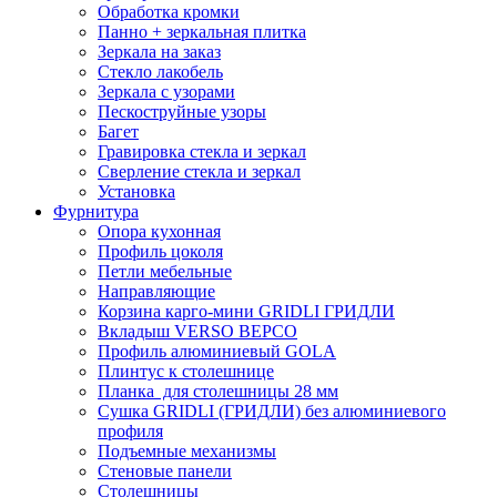
Обработка кромки
Панно + зеркальная плитка
Зеркала на заказ
Стекло лакобель
Зеркала с узорами
Пескоструйные узоры
Багет
Гравировка стекла и зеркал
Сверление стекла и зеркал
Установка
Фурнитура
Опора кухонная
Профиль цоколя
Петли мебельные
Направляющие
Корзина карго-мини GRIDLI ГРИДЛИ
Вкладыш VERSO ВЕРСО
Профиль алюминиевый GOLA
Плинтус к столешнице
Планка для столешницы 28 мм
Сушка GRIDLI (ГРИДЛИ) без алюминиевого
профиля
Подъемные механизмы
Стеновые панели
Столешницы