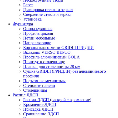
Пескоструйные узоры
Багет
Гравировка стекла и зеркал
Сверление стекла и зеркал
Установка
Фурнитура
Опора кухонная
Профиль цоколя
Петли мебельные
Направляющие
Корзина карго-мини GRIDLI ГРИДЛИ
Вкладыш VERSO ВЕРСО
Профиль алюминиевый GOLA
Плинтус к столешнице
Планка для столешницы 28 мм
Сушка GRIDLI (ГРИДЛИ) без алюминиевого
профиля
Подъемные механизмы
Стеновые панели
Столешницы
Распил ЛДСП
Распил ЛДСП (раскрой + кромление)
Кромление ЛДСП
Присадка ЛДСП
Сращивание ЛДСП