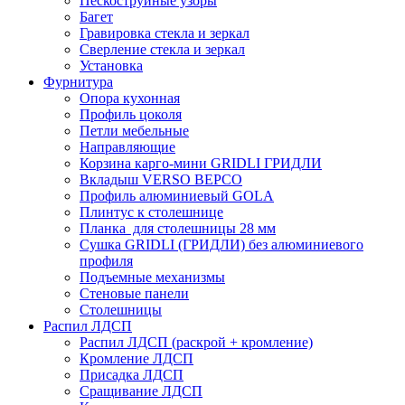
Пескоструйные узоры
Багет
Гравировка стекла и зеркал
Сверление стекла и зеркал
Установка
Фурнитура
Опора кухонная
Профиль цоколя
Петли мебельные
Направляющие
Корзина карго-мини GRIDLI ГРИДЛИ
Вкладыш VERSO ВЕРСО
Профиль алюминиевый GOLA
Плинтус к столешнице
Планка для столешницы 28 мм
Сушка GRIDLI (ГРИДЛИ) без алюминиевого
профиля
Подъемные механизмы
Стеновые панели
Столешницы
Распил ЛДСП
Распил ЛДСП (раскрой + кромление)
Кромление ЛДСП
Присадка ЛДСП
Сращивание ЛДСП