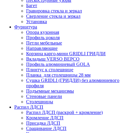
Пескоструйные узоры
Багет
Гравировка стекла и зеркал
Сверление стекла и зеркал
Установка
Фурнитура
Опора кухонная
Профиль цоколя
Петли мебельные
Направляющие
Корзина карго-мини GRIDLI ГРИДЛИ
Вкладыш VERSO ВЕРСО
Профиль алюминиевый GOLA
Плинтус к столешнице
Планка для столешницы 28 мм
Сушка GRIDLI (ГРИДЛИ) без алюминиевого
профиля
Подъемные механизмы
Стеновые панели
Столешницы
Распил ЛДСП
Распил ЛДСП (раскрой + кромление)
Кромление ЛДСП
Присадка ЛДСП
Сращивание ЛДСП