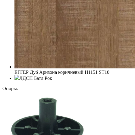
EГГЕР Дуб Аризона коричневый H1151 ST10
ЛДСП Батл Рок
Опоры: