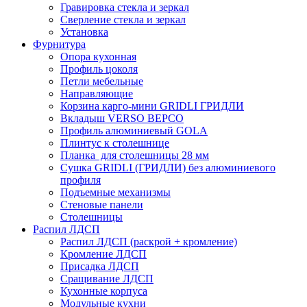
Гравировка стекла и зеркал
Сверление стекла и зеркал
Установка
Фурнитура
Опора кухонная
Профиль цоколя
Петли мебельные
Направляющие
Корзина карго-мини GRIDLI ГРИДЛИ
Вкладыш VERSO ВЕРСО
Профиль алюминиевый GOLA
Плинтус к столешнице
Планка для столешницы 28 мм
Сушка GRIDLI (ГРИДЛИ) без алюминиевого
профиля
Подъемные механизмы
Стеновые панели
Столешницы
Распил ЛДСП
Распил ЛДСП (раскрой + кромление)
Кромление ЛДСП
Присадка ЛДСП
Сращивание ЛДСП
Кухонные корпуса
Модульные кухни