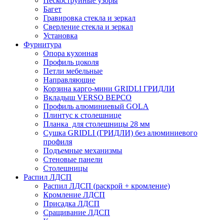
Пескоструйные узоры
Багет
Гравировка стекла и зеркал
Сверление стекла и зеркал
Установка
Фурнитура
Опора кухонная
Профиль цоколя
Петли мебельные
Направляющие
Корзина карго-мини GRIDLI ГРИДЛИ
Вкладыш VERSO ВЕРСО
Профиль алюминиевый GOLA
Плинтус к столешнице
Планка для столешницы 28 мм
Сушка GRIDLI (ГРИДЛИ) без алюминиевого
профиля
Подъемные механизмы
Стеновые панели
Столешницы
Распил ЛДСП
Распил ЛДСП (раскрой + кромление)
Кромление ЛДСП
Присадка ЛДСП
Сращивание ЛДСП