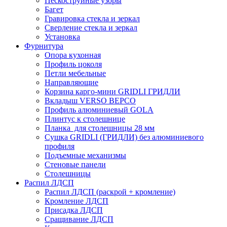
Пескоструйные узоры
Багет
Гравировка стекла и зеркал
Сверление стекла и зеркал
Установка
Фурнитура
Опора кухонная
Профиль цоколя
Петли мебельные
Направляющие
Корзина карго-мини GRIDLI ГРИДЛИ
Вкладыш VERSO ВЕРСО
Профиль алюминиевый GOLA
Плинтус к столешнице
Планка для столешницы 28 мм
Сушка GRIDLI (ГРИДЛИ) без алюминиевого
профиля
Подъемные механизмы
Стеновые панели
Столешницы
Распил ЛДСП
Распил ЛДСП (раскрой + кромление)
Кромление ЛДСП
Присадка ЛДСП
Сращивание ЛДСП