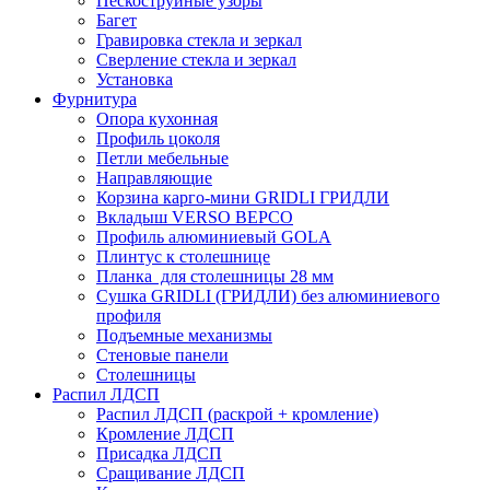
Пескоструйные узоры
Багет
Гравировка стекла и зеркал
Сверление стекла и зеркал
Установка
Фурнитура
Опора кухонная
Профиль цоколя
Петли мебельные
Направляющие
Корзина карго-мини GRIDLI ГРИДЛИ
Вкладыш VERSO ВЕРСО
Профиль алюминиевый GOLA
Плинтус к столешнице
Планка для столешницы 28 мм
Сушка GRIDLI (ГРИДЛИ) без алюминиевого
профиля
Подъемные механизмы
Стеновые панели
Столешницы
Распил ЛДСП
Распил ЛДСП (раскрой + кромление)
Кромление ЛДСП
Присадка ЛДСП
Сращивание ЛДСП